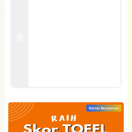
Previous
Next
Banner Bersponsor