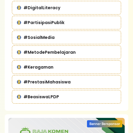
#DigitalLiteracy
#PartisipasiPublik
#SosialMedia
#MetodePembelajaran
#Keragaman
#PrestasiMahasiswa
#BeasiswaLPDP
Banner Bersponsor