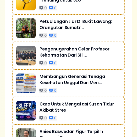
Trending Untuk SEO
0
0
Petualangan Liar Di Bukit Lawang:
Orangutan Sumatr...
0
0
Penganugerahan Gelar Profesor
Kehormatan Dari Sill...
0
0
Membangun Generasi Tenaga
Kesehatan Unggul Dan Men...
0
0
Cara Untuk Mengatasi Susah Tidur
Akibat Stres
0
0
Anies Baswedan Figur Terpilih