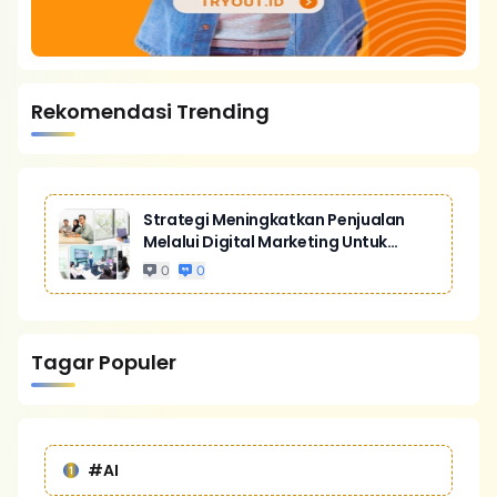
Rekomendasi Trending
Strategi Meningkatkan Penjualan
Melalui Digital Marketing Untuk
Bisnis Yang Lebih Kompetitif
0
0
Tagar Populer
#AI