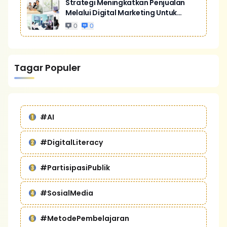
Strategi Meningkatkan Penjualan
Melalui Digital Marketing Untuk
Bisnis Yang Lebih Kompetitif
0
0
Tagar Populer
#AI
#DigitalLiteracy
#PartisipasiPublik
#SosialMedia
#MetodePembelajaran