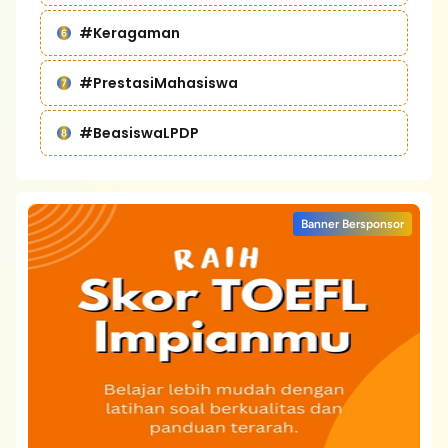
#Keragaman
#PrestasiMahasiswa
#BeasiswaLPDP
Banner Bersponsor