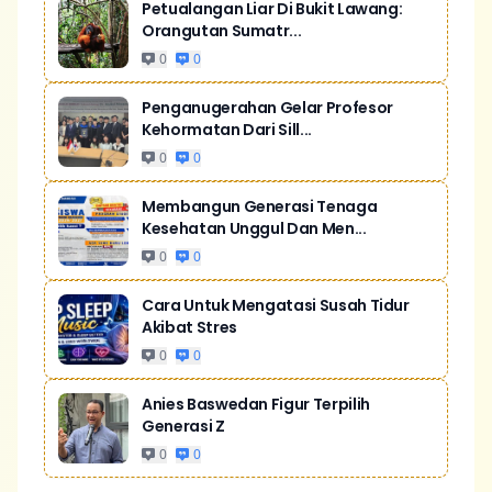
Petualangan Liar Di Bukit Lawang:
Orangutan Sumatr...
0
0
Penganugerahan Gelar Profesor
Kehormatan Dari Sill...
0
0
Membangun Generasi Tenaga
Kesehatan Unggul Dan Men...
0
0
Cara Untuk Mengatasi Susah Tidur
Akibat Stres
0
0
Anies Baswedan Figur Terpilih
Generasi Z
0
0