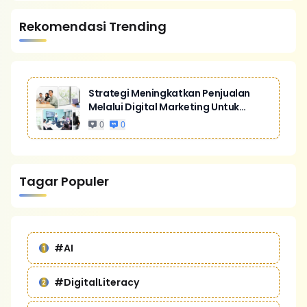
Rekomendasi Trending
Strategi Meningkatkan Penjualan
Melalui Digital Marketing Untuk
Bisnis Yang Lebih Kompetitif
0
0
Tagar Populer
#AI
#DigitalLiteracy