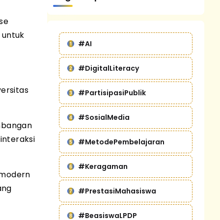
se
 untuk
#AI
#DigitalLiteracy
versitas
#PartisipasiPublik
#SosialMedia
imbangan
interaksi
#MetodePembelajaran
#Keragaman
 modern
ang
#PrestasiMahasiswa
#BeasiswaLPDP