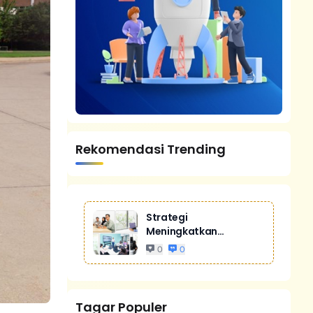
Rekomendasi Trending
Strategi
Meningkatkan
Penjualan Melalui
0
0
Digital Marketing
Untuk Bisnis Yang
Lebih Kompetitif
Tagar Populer