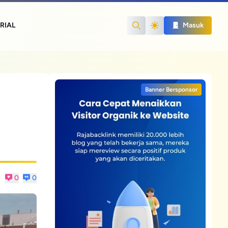
RIAL
Masuk
Search
Banner Bersponsor
0
0