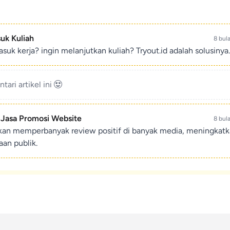
suk Kuliah
8 bul
suk kerja? ingin melanjutkan kuliah? Tryout.id adalah solusinya.
ari artikel ini
- Jasa Promosi Website
8 bul
ikan memperbanyak review positif di banyak media, meningkat
an publik.