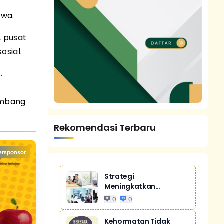
swa.
, pusat
sial.
.
imbang
Rekomendasi Terbaru
ersponsor
Strategi
Meningkatkan
Penjualan Melalui
0
0
Digital Ma...
Kehormatan Tidak