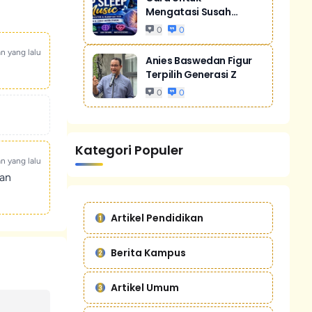
Mengatasi Susah
Tidur Akibat Stres
0
0
an yang lalu
Anies Baswedan Figur
Terpilih Generasi Z
0
0
Kategori Populer
an yang lalu
kan
Artikel Pendidikan
Berita Kampus
Artikel Umum