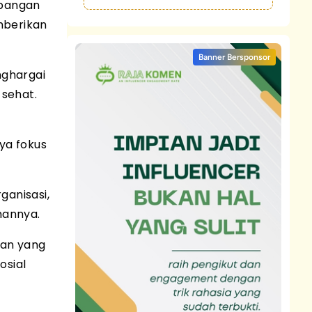
mbangan
mberikan
Banner Bersponsor
nghargai
sehat.
ya fokus
ganisasi,
mannya.
nan yang
osial