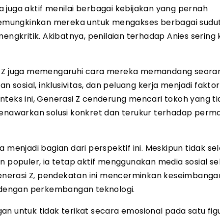
 juga aktif menilai berbagai kebijakan yang pernah
l memungkinkan mereka untuk mengakses berbagai sudu
kritik. Akibatnya, penilaian terhadap Anies sering k
si Z juga memengaruhi cara mereka memandang seora
n sosial, inklusivitas, dan peluang kerja menjadi fakto
nteks ini, Generasi Z cenderung mencari tokoh yang ti
 menawarkan solusi konkret dan terukur terhadap perm
 menjadi bagian dari perspektif ini. Meskipun tidak sel
n populer, ia tetap aktif menggunakan media sosial s
nerasi Z, pendekatan ini mencerminkan keseimbanga
dengan perkembangan teknologi.
gan untuk tidak terikat secara emosional pada satu figur