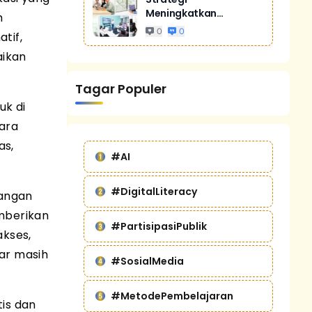
Meningkatkan
h
Penjualan Melalui
0
0
tif,
Digital Marketing
Untuk Bisnis Yang
aikan
Lebih Kompetitif
Tagar Populer
uk di
cara
as,
#AI
#DigitalLiteracy
langan
mberikan
#PartisipasiPublik
akses,
ar masih
#SosialMedia
#MetodePembelajaran
tis dan