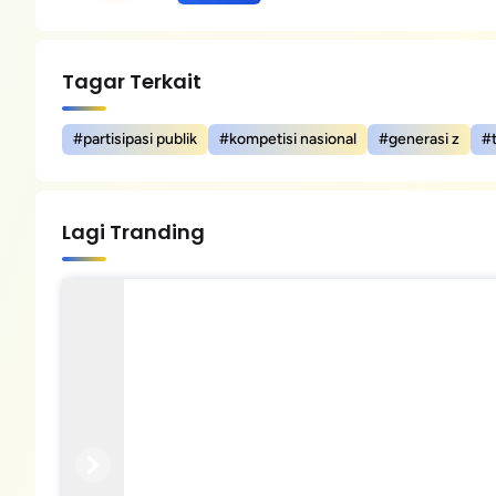
Tagar Terkait
#partisipasi publik
#kompetisi nasional
#generasi z
#
Lagi Tranding
Previous
Next