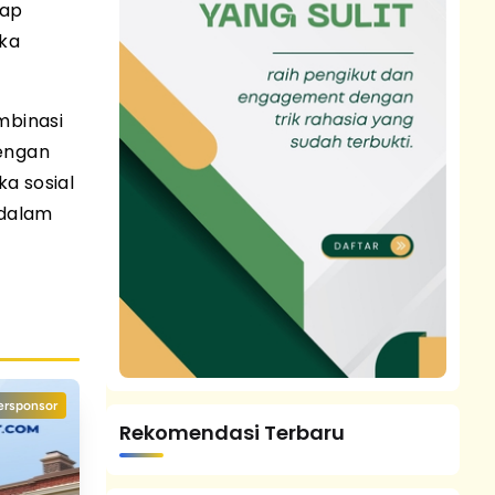
dap
ika
mbinasi
dengan
ka sosial
 dalam
ersponsor
Rekomendasi Terbaru