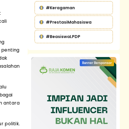
#Keragaman
t
ali
#PrestasiMahasiswa
#BeasiswaLPDP
ng
r penting
dak
Banner Bersponsor
asalahan
alu
ebagai
n antara
 politik.