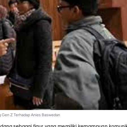
g Gen Z Terhadap Anies Baswedan
andang sebagai figur yang memiliki kemampuan komuni