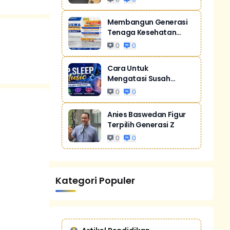
Membangun Generasi
Tenaga Kesehatan
Unggul Dan Men...
0
0
Cara Untuk
Mengatasi Susah
Tidur Akibat Stres
0
0
Anies Baswedan Figur
Terpilih Generasi Z
0
0
Kategori Populer