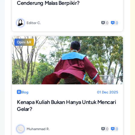
Cenderung Malas Berpikir?
Editor C.
0
0
Opini &R
Blog
01 Dec 2025
Kenapa Kuliah Bukan Hanya Untuk Mencari
Gelar?
Muhammad R.
0
0