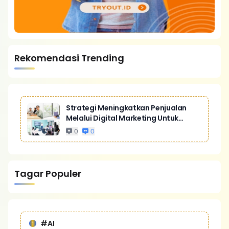
Rekomendasi Trending
Strategi Meningkatkan Penjualan
Melalui Digital Marketing Untuk
Bisnis Yang Lebih Kompetitif
0
0
Tagar Populer
#AI