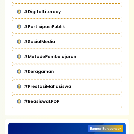
#DigitalLiteracy
#PartisipasiPublik
#SosialMedia
#MetodePembelajaran
#Keragaman
#PrestasiMahasiswa
#BeasiswaLPDP
Banner Bersponsor