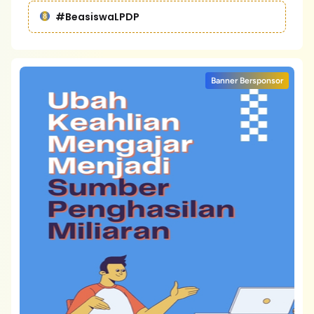
#BeasiswaLPDP
Banner Bersponsor