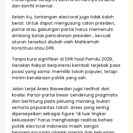
dan konflil internal.
Selain itu, tantangan electoral juga tidak kalah
berat. Untuk dapat mengusung calon presiden,
partai atau gabungan partai harus memenuhi
ambang batas pencalonan presiden , kecuali
aturan tersebut diubah oleh Mahkamah
Konstitusi atau DPR.
Tanpa kursi signifikan di DPR hasil Pemilu 2029,
Gerakan Rakyat berpotensi kembali terjebak pasa
posisi yang sama: memiliki tokoh populer, tetapi
minim kendaraan politik yang sah.
Jalan terjal Anies Baswedan juga terlihat dari
koalisi. Partai-partai besar cenderung pragmatis
dan berhitung pada peluang menang, bukan
semata popularitas tokoh. Anies yang sering
dipersepsikan sebagai figure “di luar lingkar
kekuasaan” harus menghadapi realitas bahwa
politik electoral Indonesia masih sangat
bergantung pada oligarki pasrtai dan kekuatan