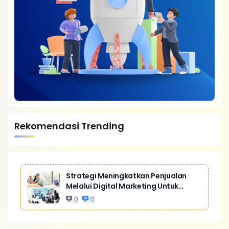
Rekomendasi Trending
Strategi Meningkatkan Penjualan
Melalui Digital Marketing Untuk
Bisnis Yang Lebih Kompetitif
0
0