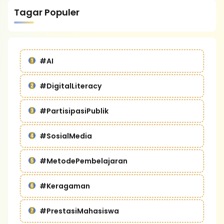
Tagar Populer
#AI
#DigitalLiteracy
#PartisipasiPublik
#SosialMedia
#MetodePembelajaran
#Keragaman
#PrestasiMahasiswa