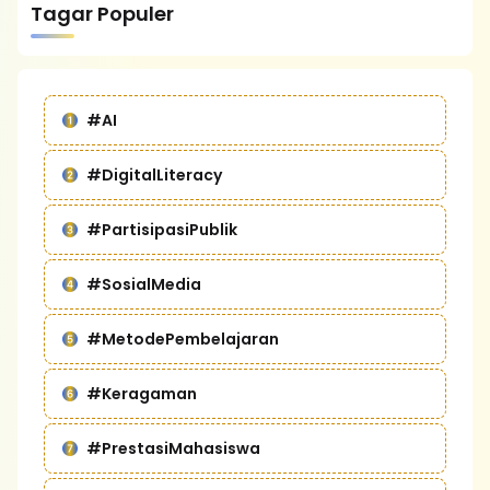
Tagar Populer
#AI
#DigitalLiteracy
#PartisipasiPublik
#SosialMedia
#MetodePembelajaran
#Keragaman
#PrestasiMahasiswa