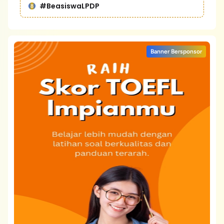
#BeasiswaLPDP
Banner Bersponsor