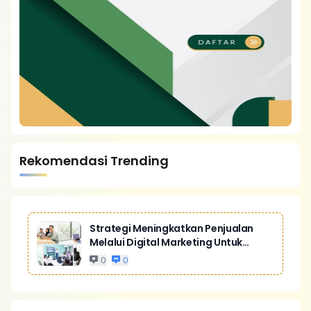
Rekomendasi Trending
Strategi Meningkatkan Penjualan
Melalui Digital Marketing Untuk
Bisnis Yang Lebih Kompetitif
0
0