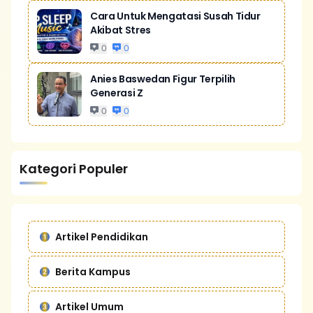
Cara Untuk Mengatasi Susah Tidur
Akibat Stres
0
0
Anies Baswedan Figur Terpilih
Generasi Z
0
0
Kategori Populer
Artikel Pendidikan
Berita Kampus
Artikel Umum