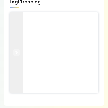
Lagi Tranding
Previous
Next