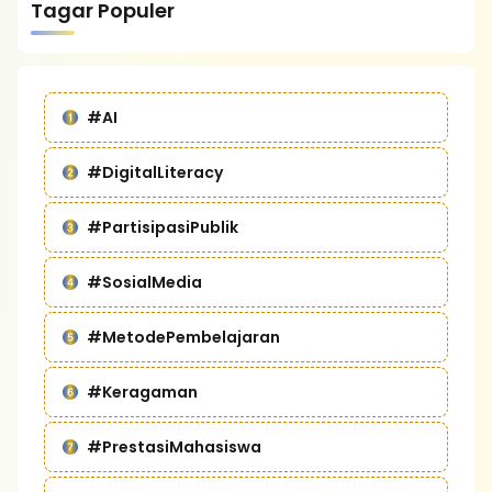
Tagar Populer
#AI
#DigitalLiteracy
#PartisipasiPublik
#SosialMedia
#MetodePembelajaran
#Keragaman
#PrestasiMahasiswa