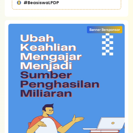
#BeasiswaLPDP
Banner Bersponsor