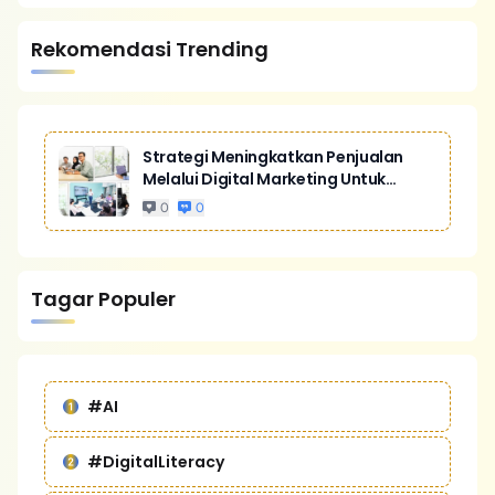
Rekomendasi Trending
Strategi Meningkatkan Penjualan
Melalui Digital Marketing Untuk
Bisnis Yang Lebih Kompetitif
0
0
Tagar Populer
#AI
#DigitalLiteracy