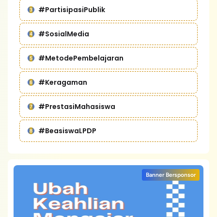
#PartisipasiPublik
#SosialMedia
#MetodePembelajaran
#Keragaman
#PrestasiMahasiswa
#BeasiswaLPDP
Banner Bersponsor