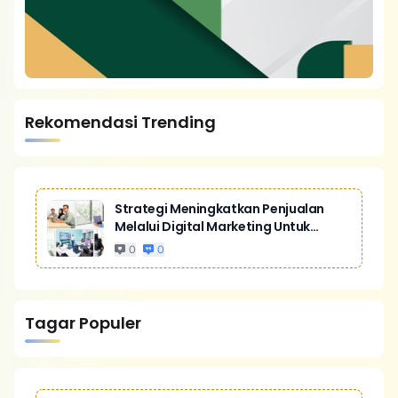
Rekomendasi Trending
Strategi Meningkatkan Penjualan
Melalui Digital Marketing Untuk
Bisnis Yang Lebih Kompetitif
0
0
Tagar Populer