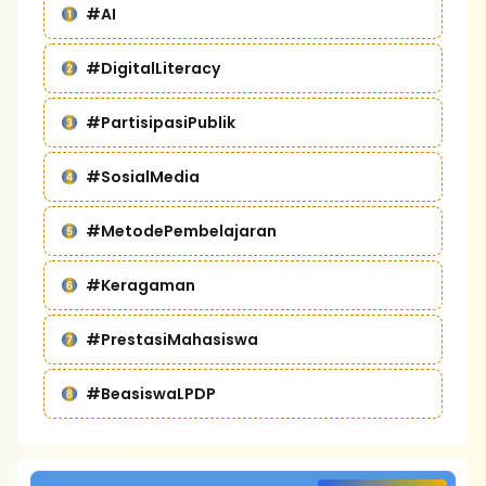
#AI
#DigitalLiteracy
#PartisipasiPublik
#SosialMedia
#MetodePembelajaran
#Keragaman
#PrestasiMahasiswa
#BeasiswaLPDP