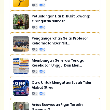
0
0
Petualangan Liar Di Bukit Lawang:
Orangutan Sumatr...
0
0
Penganugerahan Gelar Profesor
Kehormatan Dari Sill...
0
0
Membangun Generasi Tenaga
Kesehatan Unggul Dan Men...
0
0
Cara Untuk Mengatasi Susah Tidur
Akibat Stres
0
0
Anies Baswedan Figur Terpilih
Generasi Z