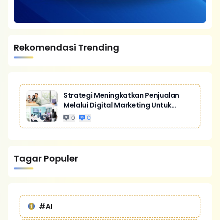
Rekomendasi Trending
Strategi Meningkatkan Penjualan
Melalui Digital Marketing Untuk
Bisnis Yang Lebih Kompetitif
0
0
Tagar Populer
#AI