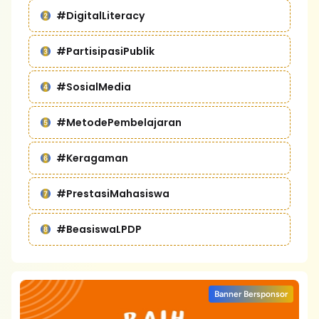
#DigitalLiteracy
#PartisipasiPublik
#SosialMedia
#MetodePembelajaran
#Keragaman
#PrestasiMahasiswa
#BeasiswaLPDP
Banner Bersponsor